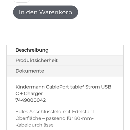
table³
Anschlussfeld
In den Warenkorb
Strom
USB
C
+
Charger
7449000042
Beschreibung
Menge
Produktsicherheit
Dokumente
Kindermann CablePort table³ Strom USB
C + Charger
7449000042
Edles Anschlussfeld mit Edelstahl-
Oberfläche – passend für 80-mm-
Kabeldurchlässe