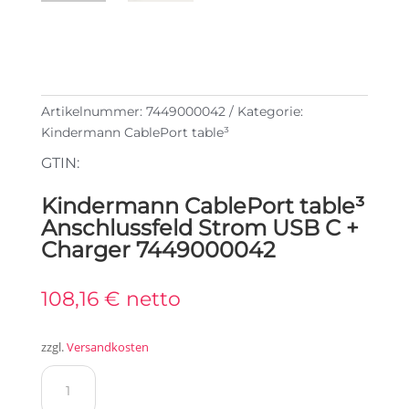
Artikelnummer:
7449000042
Kategorie:
Kindermann CablePort table³
GTIN:
Kindermann CablePort table³
Anschlussfeld Strom USB C +
Charger 7449000042
108,16
€
netto
zzgl.
Versandkosten
Kindermann
CablePort