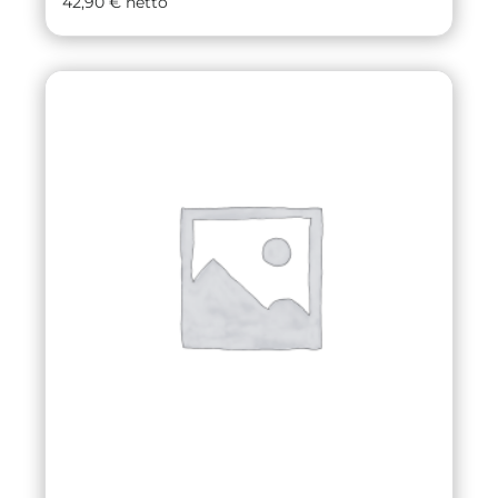
42,90
€
netto