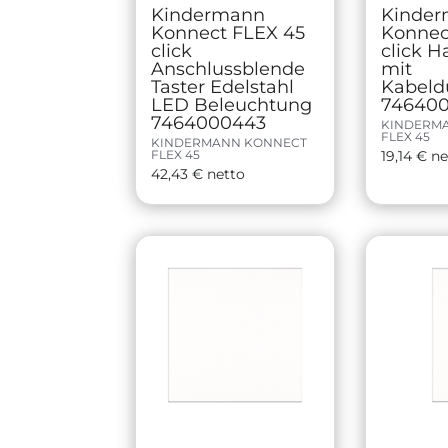
Kindermann
Kinde
Konnect FLEX 45
Konnect
click
click H
Anschlussblende
mit
Taster Edelstahl
Kabeld
LED Beleuchtung
74640
7464000443
KINDERM
FLEX 45
KINDERMANN KONNECT
FLEX 45
19,14
€
ne
42,43
€
netto