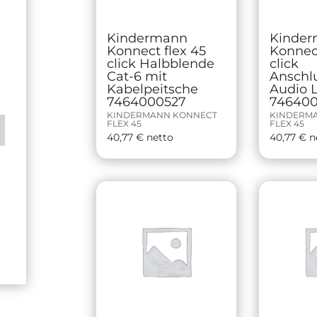
Kindermann
Kinde
Konnect flex 45
Konnect
click Halbblende
click
Cat-6 mit
Anschl
Kabelpeitsche
Audio 
7464000527
746400
KINDERMANN KONNECT
KINDERM
FLEX 45
FLEX 45
40,77
€
netto
40,77
€
n