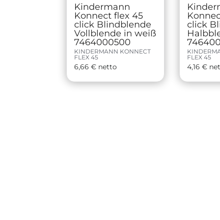
Kindermann
Kinde
Konnect flex 45
Konnect
click Blindblende
click B
Vollblende in weiß
Halbbl
7464000500
74640
KINDERMANN KONNECT
KINDERM
FLEX 45
FLEX 45
6,66
€
netto
4,16
€
ne