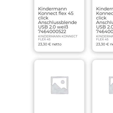
Kindermann
Kinde
Konnect flex 45
Konnect
click
click
Anschlussblende
Anschl
USB 2.0 weiß
USB 2.
7464000522
746400
KINDERMANN KONNECT
KINDERM
FLEX 45
FLEX 45
23,30
€
netto
23,30
€
n