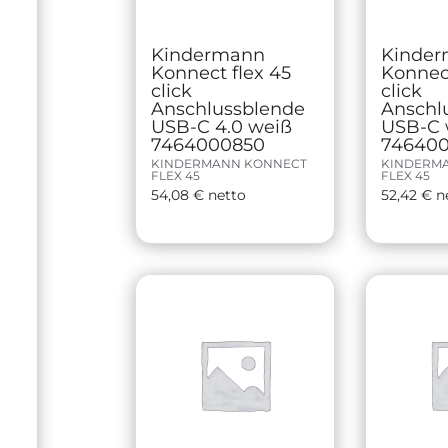
Kindermann
Kinde
Konnect flex 45
Konnect
click
click
Anschlussblende
Anschl
USB-C 4.0 weiß
USB-C 
7464000850
74640
KINDERMANN KONNECT
KINDERM
FLEX 45
FLEX 45
54,08
€
netto
52,42
€
n