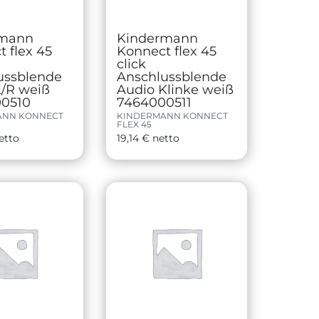
rmann
Kindermann
 flex 45
Konnect flex 45
click
ussblende
Anschlussblende
L/R weiß
Audio Klinke weiß
0510
7464000511
ANN KONNECT
KINDERMANN KONNECT
FLEX 45
etto
19,14
€
netto