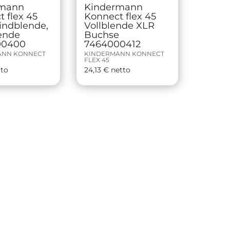
rmann
Kindermann
 flex 45
Konnect flex 45
lindblende,
Vollblende XLR
ende
Buchse
00400
7464000412
ANN KONNECT
KINDERMANN KONNECT
FLEX 45
tto
24,13
€
netto