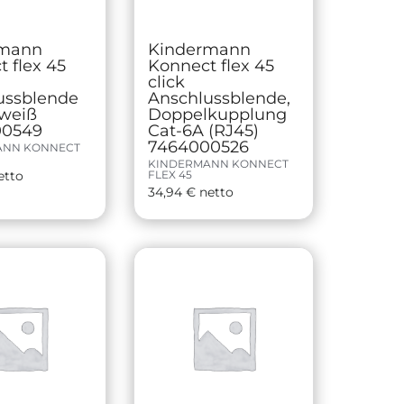
rmann
Kindermann
 flex 45
Konnect flex 45
click
ussblende
Anschlussblende,
weiß
Doppelkupplung
00549
Cat-6A (RJ45)
7464000526
ANN KONNECT
KINDERMANN KONNECT
etto
FLEX 45
34,94
€
netto