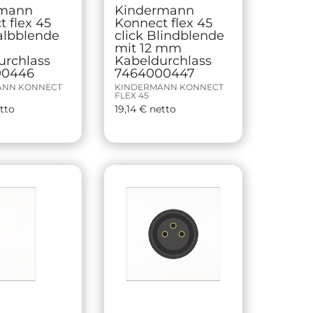
rmann
Kindermann
 flex 45
Konnect flex 45
albblende
click Blindblende
mit 12 mm
urchlass
Kabeldurchlass
00446
7464000447
ANN KONNECT
KINDERMANN KONNECT
FLEX 45
tto
19,14
€
netto