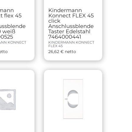
rmann
Kindermann
 flex 45
Konnect FLEX 45
click
ussblende
Anschlussblende
0 weiß
Taster Edelstahl
0525
7464000441
ANN KONNECT
KINDERMANN KONNECT
FLEX 45
etto
26,62
€
netto