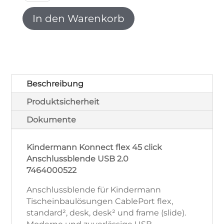
flex
45
In den Warenkorb
click
Anschlussblende
USB
2.0
weiß
7464000522
Beschreibung
Menge
Produktsicherheit
Dokumente
Kindermann Konnect flex 45 click
Anschlussblende USB 2.0
7464000522
Anschlussblende für Kindermann
Tischeinbaulösungen CablePort flex,
standard², desk, desk² und frame (slide).