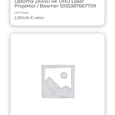
Optoma ZK450 4K UHD Laser
Projektor / Beamer 5055387667709
OPTOMA
2.290,00
€
netto