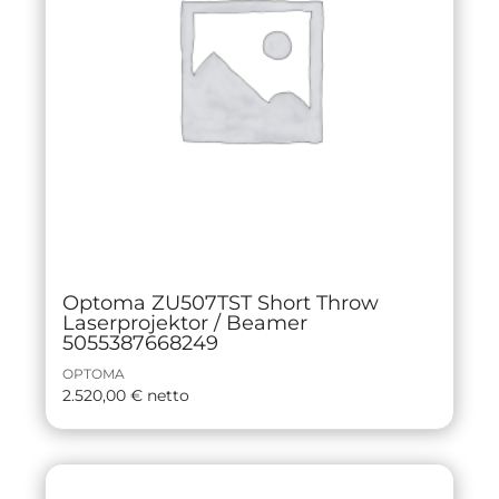
Optoma ZU507TST Short Throw
Laserprojektor / Beamer
5055387668249
OPTOMA
2.520,00
€
netto