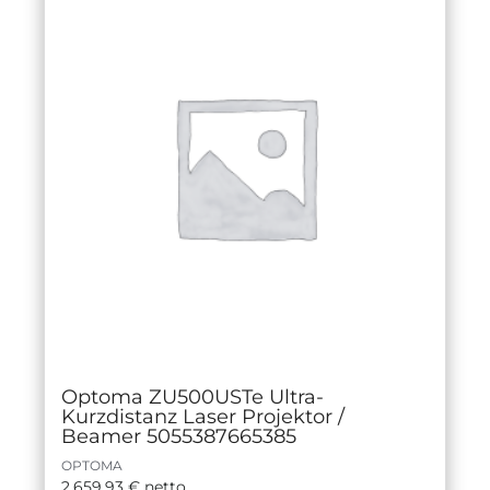
Optoma ZU500USTe Ultra-
Kurzdistanz Laser Projektor /
Beamer 5055387665385
OPTOMA
2.659,93
€
netto