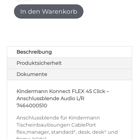
flex
45
In den Warenkorb
click
Anschlussblende
Audio
L/R
weiß
7464000510
Beschreibung
Menge
Produktsicherheit
Dokumente
Kindermann Konnect FLEX 45 Click –
Anschlussblende Audio L/R
7464000510
Anschlussblende für Kindermann
Tischeinbaulösungen CablePort
flex,manager, standard², desk, desk² und