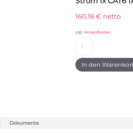
Strom 1x CAT6 1
160,18
€
netto
zzgl.
Versandkosten
Bachmann
DESK2
Steckdoseneinheit
3x
In den Warenkor
Strom
1x
CAT6
1x
USB
weiß
902.301
Menge
Dokumente