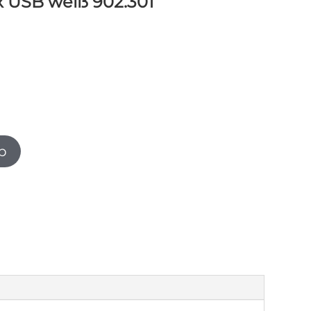
x USB weiß 902.301
b