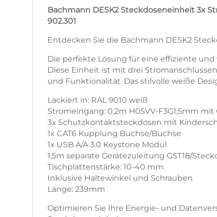
Bachmann DESK2 Steckdoseneinheit 3x Str
902.301
Entdecken Sie die Bachmann DESK2 Steck
Die perfekte Lösung für eine effiziente u
Diese Einheit ist mit drei Stromanschlüsse
und Funktionalität. Das stilvolle weiße De
Lackiert in: RAL 9010 weiß
Stromeingang: 0,2m H05VV-F3G1,5mm mit
3x Schutzkontaktsteckdosen mit Kinderschu
1x CAT6 Kupplung Buchse/Buchse
1x USB A/A 3.0 Keystone Modul
1,5m separate Gerätezuleitung GST18/Stec
Tischplattenstärke: 10-40 mm
Inklusive Haltewinkel und Schrauben
Länge: 239mm
Optimieren Sie Ihre Energie- und Datenver