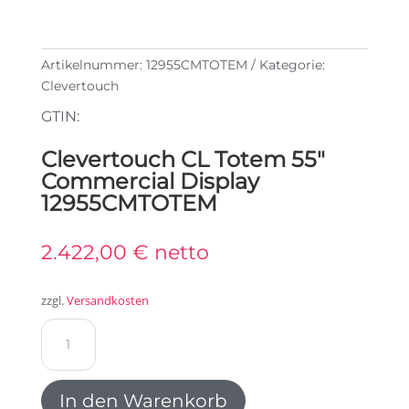
Artikelnummer:
12955CMTOTEM
Kategorie:
Clevertouch
GTIN:
Clevertouch CL Totem 55″
Commercial Display
12955CMTOTEM
2.422,00
€
netto
zzgl.
Versandkosten
Clevertouch
CL
Totem
55"
In den Warenkorb