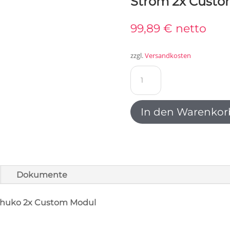
Strom 2x Custom
99,89
€
netto
zzgl.
Versandkosten
Bachmann
DESK2
Steckdoseneinheit
2x
In den Warenkor
Strom
2x
Custom
weiß
902.211
Dokumente
Menge
chuko 2x Custom Modul