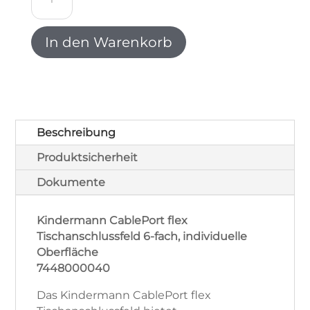
CablePort
flex
Tischanschlussfeld
In den Warenkorb
6-
fach,
individuelle
Oberfläche
7448000040
Menge
Beschreibung
Produktsicherheit
Dokumente
Kindermann CablePort flex
Tischanschlussfeld 6-fach, individuelle
Oberfläche
7448000040
Das Kindermann CablePort flex