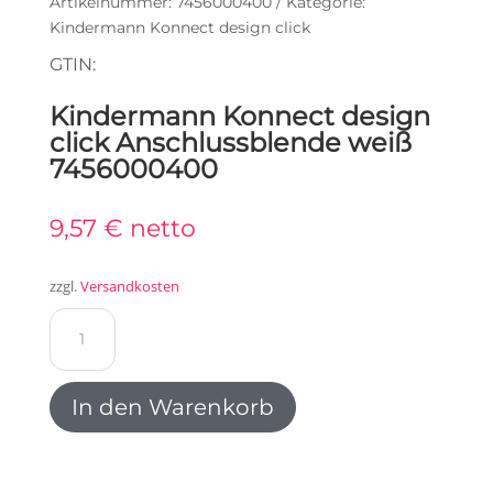
Artikelnummer:
7456000400
Kategorie:
Kindermann Konnect design click
GTIN:
Kindermann Konnect design
click Anschlussblende weiß
7456000400
9,57
€
netto
zzgl.
Versandkosten
Kindermann
Konnect
design
click
In den Warenkorb
Anschlussblende
weiß
7456000400