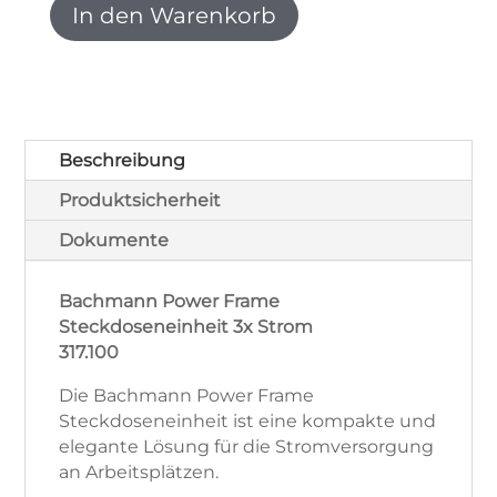
Steckdoseneinheit
In den Warenkorb
3x
Strom
317.100
-
B-
Ware
Beschreibung
Menge
Produktsicherheit
Dokumente
Bachmann Power Frame
Steckdoseneinheit 3x Strom
317.100
Die Bachmann Power Frame
Steckdoseneinheit ist eine kompakte und
elegante Lösung für die Stromversorgung
an Arbeitsplätzen.