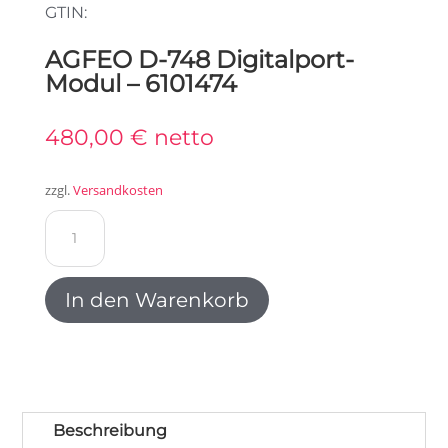
GTIN:
AGFEO D-748 Digitalport-
Modul – 6101474
480,00
€
netto
zzgl.
Versandkosten
AGFEO
D-
748
Digitalport-
In den Warenkorb
Modul
-
6101474
Menge
Beschreibung