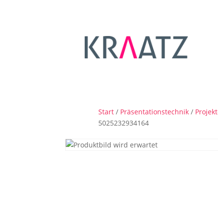
Start
/
Präsentationstechnik
/
Projek
5025232934164