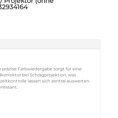
 Projektor (ohne
232934164
e präzise Farbwiedergabe sorgt für eine
dkorrektur bei Schrägprojektion, was
eitkontrolle lassen sich zentral auswerten.
eressant.