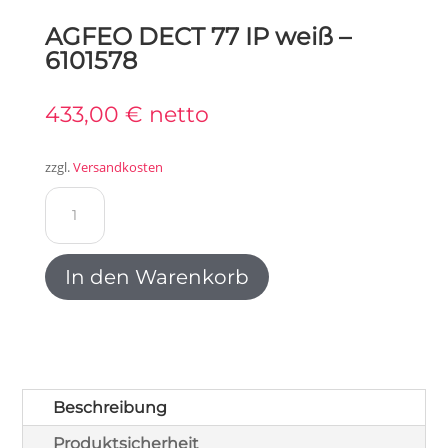
AGFEO DECT 77 IP weiß –
6101578
433,00
€
netto
zzgl.
Versandkosten
AGFEO
DECT
77
IP
In den Warenkorb
weiß
-
6101578
Menge
Beschreibung
Produktsicherheit