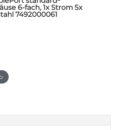
lePort standard²
use 6-fach, 1x Strom 5x
stahl 7492000061
b