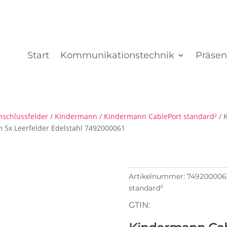
Start
Kommunikationstechnik
Präsen
nschlussfelder
/
Kindermann
/
Kindermann CablePort standard²
/ 
m 5x Leerfelder Edelstahl 7492000061
Artikelnummer:
749200006
standard²
GTIN: