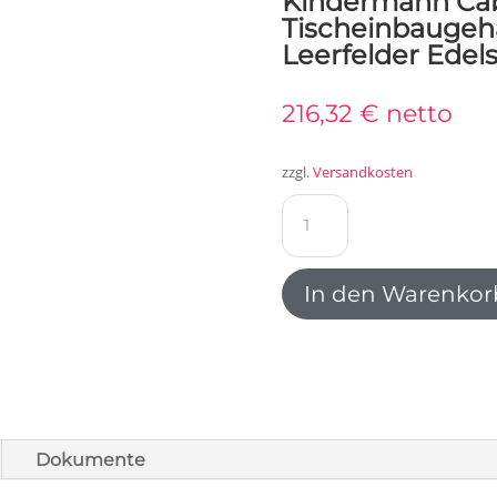
Kindermann Cab
Tischeinbaugehä
Leerfelder Edel
216,32
€
netto
zzgl.
Versandkosten
Kindermann
CablePort
standard²
Tischeinbaugehäuse
In den Warenkor
6-
fach,
1x
Strom
5x
Leerfelder
Dokumente
Edelstahl
7492000061