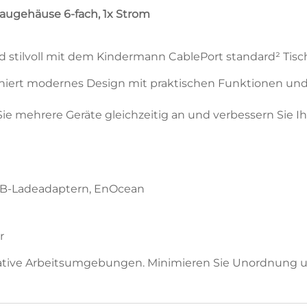
Menge
augehäuse 6-fach, 1x Strom
 und stilvoll mit dem Kindermann CablePort standard² Ti
ert modernes Design mit praktischen Funktionen und i
ie mehrere Geräte gleichzeitig an und verbessern Sie Ih
SB-Ladeadaptern, EnOcean
r
ative Arbeitsumgebungen. Minimieren Sie Unordnung un