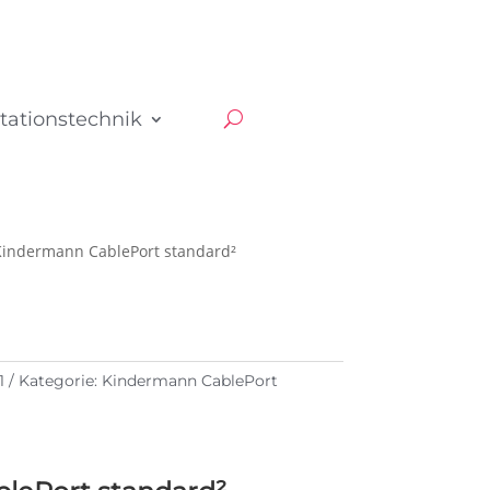
tationstechnik
Kindermann CablePort standard²
1
Kategorie:
Kindermann CablePort