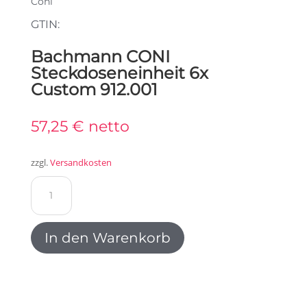
Coni
GTIN:
Bachmann CONI
Steckdoseneinheit 6x
Custom 912.001
57,25
€
netto
zzgl.
Versandkosten
Bachmann
CONI
Steckdoseneinheit
6x
In den Warenkorb
Custom
912.001
Menge