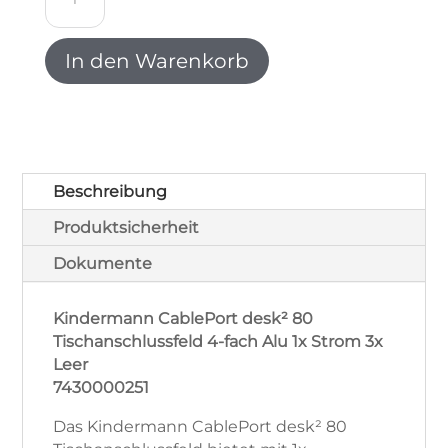
CablePort
desk²
80
In den Warenkorb
Tischanschlussfeld
4-
fach
Alu
1x
Strom
Beschreibung
3x
Produktsicherheit
Leer
7430000251
Dokumente
Menge
Kindermann CablePort desk² 80
Tischanschlussfeld 4-fach Alu 1x Strom 3x
Leer
7430000251
Das Kindermann CablePort desk² 80