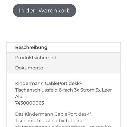
desk²
6-
In den Warenkorb
fach,
3x
Strom
3x
Leer
Alu
Beschreibung
7430000063
Produktsicherheit
Menge
Dokumente
Kindermann CablePort desk²
Tischanschlussfeld 6-fach 3x Strom 3x Leer
Alu
7430000063
Das Kindermann CablePort desk²
Tischanschlussfeld bietet eine