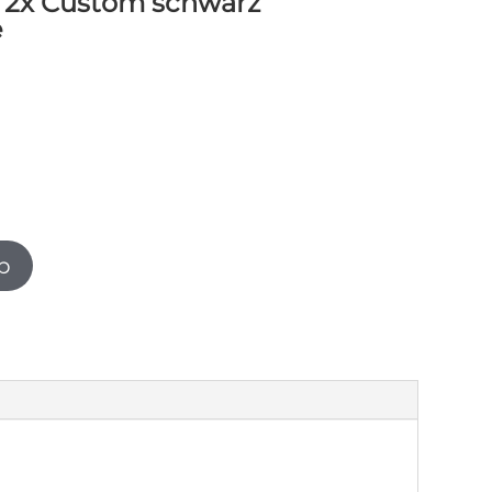
 2x Custom schwarz
e
b