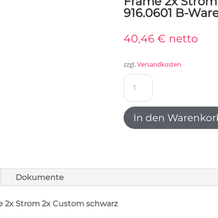
Frame 2x Strom
916.0601 B-War
40,46
€
netto
zzgl.
Versandkosten
Bachmann
Steckdoseneinheit
Power
Frame
In den Warenkor
2x
Strom
2x
Custom
schwarz
Dokumente
916.0601
B-
Ware
 2x Strom 2x Custom schwarz
Menge