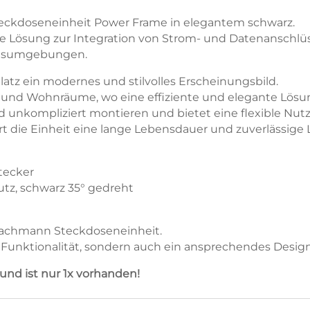
teckdoseneinheit Power Frame in elegantem schwarz.
rne Lösung zur Integration von Strom- und Datenanschlü
eitsumgebungen.
latz ein modernes und stilvolles Erscheinungsbild.
 und Wohnräume, wo eine effiziente und elegante Lösun
nd unkompliziert montieren und bietet eine flexible Nut
ert die Einheit eine lange Lebensdauer und zuverlässige 
tecker
tz, schwarz 35° gedreht
 Bachmann Steckdoseneinheit.
 Funktionalität, sondern auch ein ansprechendes Design
und ist nur 1x vorhanden!