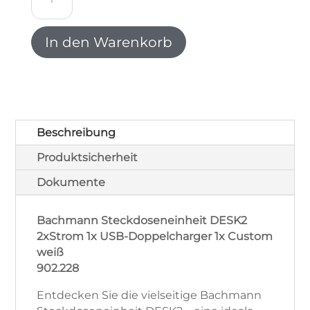
Steckdoseneinheit
DESK2
2x
In den Warenkorb
Strom
1x
USB-
Doppelcharger
1x
Custom
Beschreibung
weiß
Produktsicherheit
902.228
Menge
Dokumente
Bachmann Steckdoseneinheit DESK2
2xStrom 1x USB-Doppelcharger 1x Custom
weiß
902.228
Entdecken Sie die vielseitige Bachmann