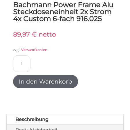
Bachmann Power Frame Alu
Steckdoseneinheit 2x Strom
4x Custom 6-fach 916.025
89,97
€
netto
zzgl.
Versandkosten
Bachmann
Power
Frame
Alu
In den Warenkorb
Steckdoseneinheit
2x
Strom
4x
Custom
6-
Beschreibung
fach
Produktsicherheit