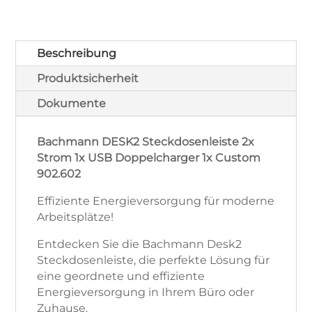
USB-
Doppelcharger
1x
Custom
Beschreibung
schwarz
Produktsicherheit
902.602
Menge
Dokumente
Bachmann DESK2 Steckdosenleiste 2x
Strom 1x USB Doppelcharger 1x Custom
902.602
Effiziente Energieversorgung für moderne
Arbeitsplätze!
Entdecken Sie die Bachmann Desk2
Steckdosenleiste, die perfekte Lösung für
eine geordnete und effiziente
Energieversorgung in Ihrem Büro oder
Zuhause.