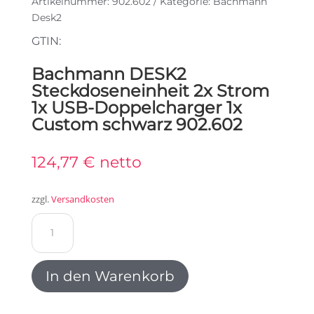
Artikelnummer:
902.602
Kategorie:
Bachmann
Desk2
GTIN:
Bachmann DESK2
Steckdoseneinheit 2x Strom
1x USB-Doppelcharger 1x
Custom schwarz 902.602
124,77
€
netto
zzgl.
Versandkosten
Bachmann
DESK2
Steckdoseneinheit
2x
In den Warenkorb
Strom
1x