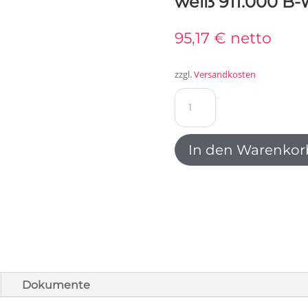
weiß 911.000 B
95,17
€
netto
zzgl.
Versandkosten
Bachmann
CONI
Einbaurahmen
kurz
In den Warenkor
weiß
911.000
B-
Ware
Menge
Dokumente