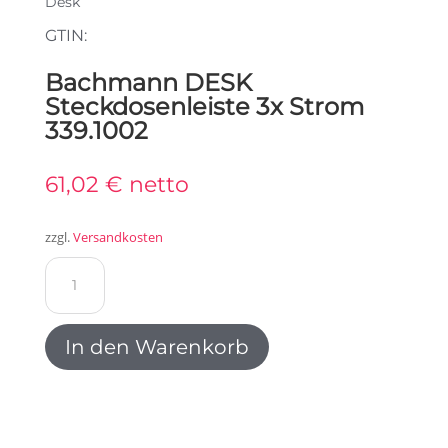
Desk
GTIN:
Bachmann DESK
Steckdosenleiste 3x Strom
339.1002
61,02
€
netto
zzgl.
Versandkosten
Bachmann
DESK
Steckdosenleiste
3x
In den Warenkorb
Strom
339.1002
Menge