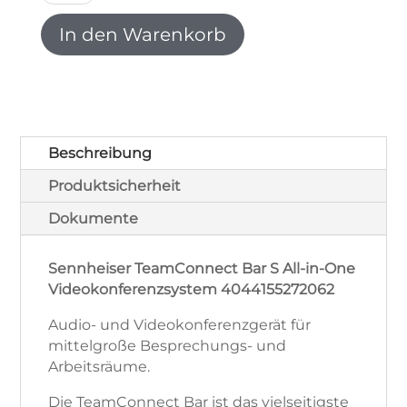
Bar
S
In den Warenkorb
All-
in-
One
Videokonferenzsystem
4044155272062
Menge
Beschreibung
Produktsicherheit
Dokumente
Sennheiser TeamConnect Bar S All-in-One
Videokonferenzsystem 4044155272062
Audio- und Videokonferenzgerät für
mittelgroße Besprechungs- und
Arbeitsräume.
Die TeamConnect Bar ist das vielseitigste