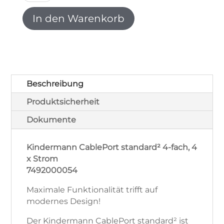
standard²
4-
In den Warenkorb
fach,
4x
Strom
Edelstahl
7492000054
Menge
Beschreibung
Produktsicherheit
Dokumente
Kindermann CablePort standard² 4-fach, 4
x Strom
7492000054
Maximale Funktionalität trifft auf
modernes Design!
Der Kindermann CablePort standard² ist