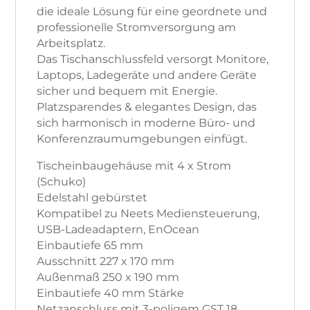
die ideale Lösung für eine geordnete und
professionelle Stromversorgung am
Arbeitsplatz.
Das Tischanschlussfeld versorgt Monitore,
Laptops, Ladegeräte und andere Geräte
sicher und bequem mit Energie.
Platzsparendes & elegantes Design, das
sich harmonisch in moderne Büro- und
Konferenzraumumgebungen einfügt.
Tischeinbaugehäuse mit 4 x Strom
(Schuko)
Edelstahl gebürstet
Kompatibel zu Neets Mediensteuerung,
USB-Ladeadaptern, EnOcean
Einbautiefe 65 mm
Ausschnitt 227 x 170 mm
Außenmaß 250 x 190 mm
Einbautiefe 40 mm Stärke
Netzanschluss mit 3-poligem GST 18