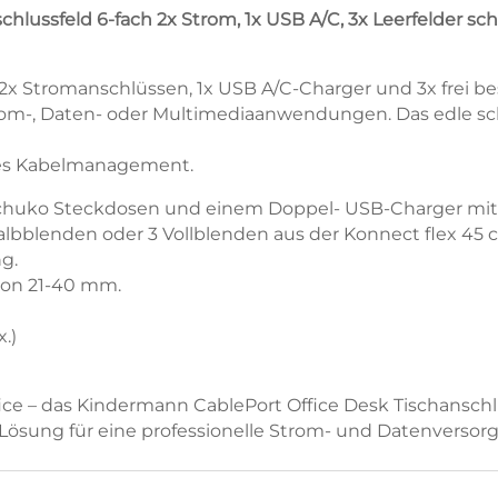
A/C,
lussfeld 6-fach 2x Strom, 1x USB A/C, 3x Leerfelder sch
3x
Leer
2x Stromanschlüssen, 1x USB A/C-Charger und 3x frei be
schiefergrau
 Strom-, Daten- oder Multimediaanwendungen. Das edle sch
7550000322
Menge
ntes Kabelmanagement.
Schuko Steckdosen und einem Doppel- USB-Charger mit 
albblenden oder 3 Vollblenden aus der Konnect flex 45 
ng.
von 21-40 mm.
x.)
e – das Kindermann CablePort Office Desk Tischanschl
 Lösung für eine professionelle Strom- und Datenversor