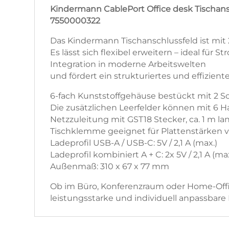
Kindermann CablePort Office desk Tischansch
7550000322
Das Kindermann Tischanschlussfeld ist mit 
Es lässt sich flexibel erweitern – ideal für
Integration in moderne Arbeitswelten
und fördert ein strukturiertes und effizie
6-fach Kunststoffgehäuse bestückt mit 2 
Die zusätzlichen Leerfelder können mit 6 H
Netzzuleitung mit GST18 Stecker, ca. 1 m la
Tischklemme geeignet für Plattenstärken 
Ladeprofil USB-A / USB-C: 5V / 2,1 A (max.)
Ladeprofil kombiniert A + C: 2x 5V / 2,1 A (ma
Außenmaß: 310 x 67 x 77 mm
Ob im Büro, Konferenzraum oder Home-Offic
leistungsstarke und individuell anpassbare