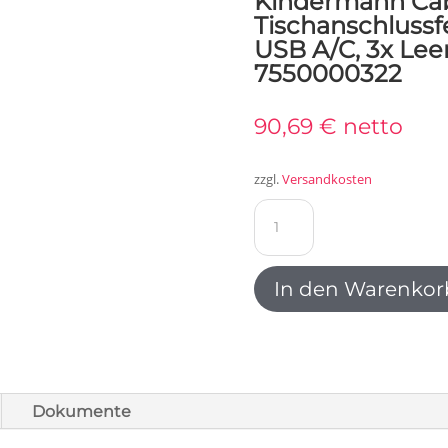
Kindermann Cab
Tischanschlussfe
USB A/C, 3x Lee
7550000322
90,69
€
netto
zzgl.
Versandkosten
Kindermann
CablePort
Office
desk
In den Warenkor
Tischanschlussfeld
6-
fach
2x
Strom,
Dokumente
1x
USB