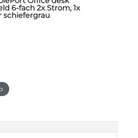
lePort Office desk
ld 6-fach 2x Strom, 1x
r schiefergrau
b