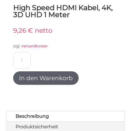
High Speed HDMI Kabel, 4K,
3D UHD 1 Meter
9,26
€
netto
zzgl.
Versandkosten
High
Speed
HDMI
Kabel,
In den Warenkorb
4K,
3D
UHD
1
Meter
Menge
Beschreibung
Produktsicherheit