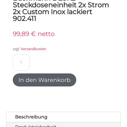
Steckdoseneinheit 2x Strom
2x Custom Inox lackiert
902.411
99,89
€
netto
zzgl.
Versandkosten
Bachmann
DESK2
Steckdoseneinheit
2x
In den Warenkorb
Strom
2x
Custom
Inox
lackiert
902.411
Beschreibung
Menge