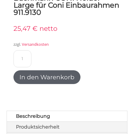
Large für Coni Einbaurahmen
911.9130
25,47
€
netto
zzgl.
Versandkosten
Bachmann
CONI
Holder
Large
In den Warenkorb
für
Coni
Einbaurahmen
911.9130
Menge
Beschreibung
Produktsicherheit