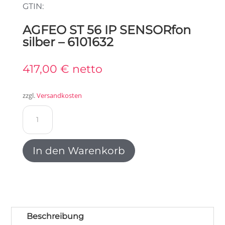
GTIN:
AGFEO ST 56 IP SENSORfon
silber – 6101632
417,00
€
netto
zzgl.
Versandkosten
AGFEO
ST
56
IP
In den Warenkorb
SENSORfon
silber
-
6101632
Menge
Beschreibung