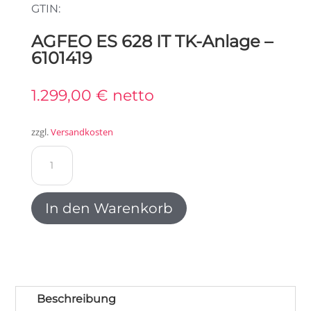
GTIN:
AGFEO ES 628 IT TK-Anlage –
6101419
1.299,00
€
netto
zzgl.
Versandkosten
AGFEO
ES
628
IT
In den Warenkorb
TK-
Anlage
-
6101419
Menge
Beschreibung