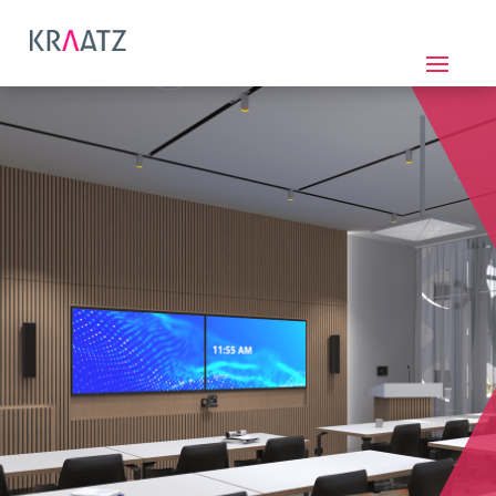
Digitales Signalmanagement
Bei der Kraatz GmbH wissen wir, dass
gerade der Bereich Steuerung und
Signalübermittlung einer der wichtigsten
Punkte ist. Wir erstellen Ihnen daher eine
maßgeschneiderte Lösung, die Ihren
individuellen Anforderungen und
Vorstellungen entspricht.