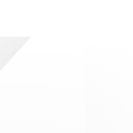
=
Senden
6 + 6
Digitale Bildflächen
Projektoren
Ultra-Kurzdistanz-Projektoren