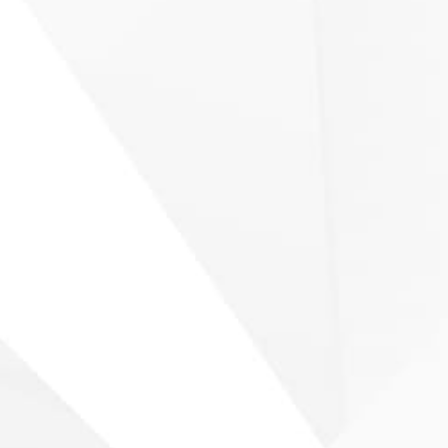
Line Array´s
PA Lautsprecher
Verstärker
Mischer
Subwoover
uvm.
Digitale Video & Kommunikation
PTZ-Kameras
Videobars
Kameras mit Speakertracking
AI Kameras
Dokumentenkameras
Streaming-Kameras