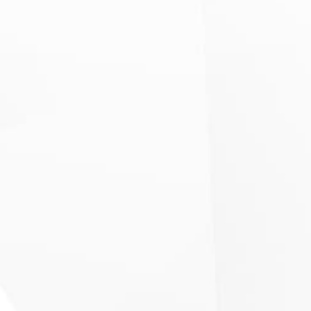
Touch-Displays
Touch-Projektoren
Public-Displays
High-Bightness-Displays
LED Wände
Displaywalls
Digitale Werbetafeln
uvm.
Digitale Audiolösungen
Deckenlautsprecher
Zeilenlautsprecher
mobile Lautsprecherlösungen
Audiobars