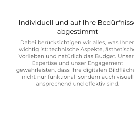
Individuell und auf Ihre Bedürfniss
abgestimmt
Dabei berücksichtigen wir alles, was Ihne
wichtig ist: technische Aspekte, ästhetisch
Vorlieben und natürlich das Budget. Unse
Expertise und unser Engagement
gewährleisten, dass Ihre digitalen Bildfläch
nicht nur funktional, sondern auch visuell
ansprechend und effektiv sind.