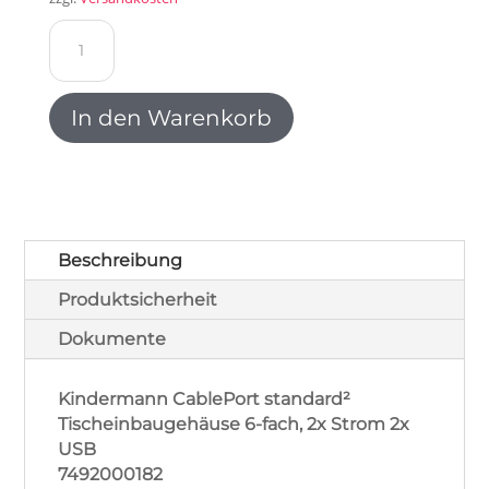
Kindermann
CablePort
standard²
Tischeinbaugehäuse
In den Warenkorb
6-
fach,
2x
Strom
1x
USB-
Beschreibung
Doppelcharger
Produktsicherheit
7492000182
Menge
Dokumente
Kindermann CablePort standard²
Tischeinbaugehäuse 6-fach, 2x Strom 2x
USB
7492000182